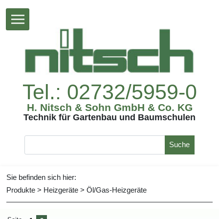
Tel.:02732/5959-0
H.Nitsch&SohnGmbH&Co.KG
TechnikfürGartenbauundBaumschulen
Suche
Siebefindensichhier:
Produkte
>
Heizgeräte
>
Öl/Gas-Heizgeräte