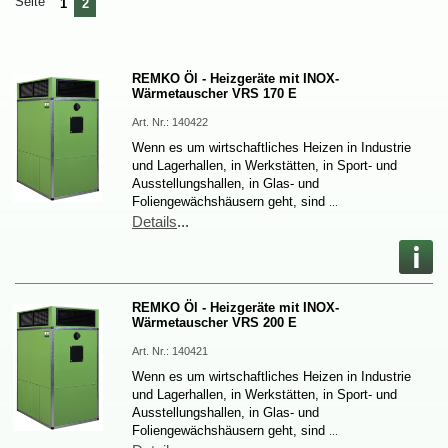
Seite
1
2
REMKOÖl-HeizgerätemitINOX-
WärmetauscherVRS170E
Art.Nr.:
140422
WennesumwirtschaftlichesHeizeninIndustrie
undLagerhallen,inWerkstätten,inSport-und
Ausstellungshallen,inGlas-und
Foliengewächshäuserngeht,sind
…
Details
...
REMKOÖl-HeizgerätemitINOX-
WärmetauscherVRS200E
Art.Nr.:
140421
WennesumwirtschaftlichesHeizeninIndustrie
undLagerhallen,inWerkstätten,inSport-und
Ausstellungshallen,inGlas-und
Foliengewächshäuserngeht,sind
…