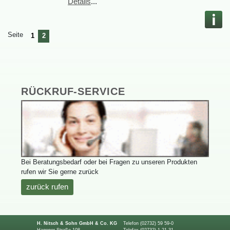
Details
...
Seite
1
2
RÜCKRUF-SERVICE
BeiBeratungsbedarfoderbeiFragenzuunserenProdukten
rufenwirSiegernezurück
zurückrufen
H.Nitsch&SohnGmbH&Co.KG
Telefon(02732)5959-0
HagenerStraße108
Telefax(02732)12131