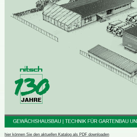
hierkönnenSiedenaktuellenKatalogalsPDFdownloaden