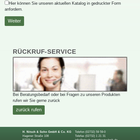
HierkönnenSieunserenaktuellenKatalogingedruckterForm
anfordern.
Weiter
RÜCKRUF-SERVICE
BeiBeratungsbedarfoderbeiFragenzuunserenProdukten
rufenwirSiegernezurück
zurückrufen
H.Nitsch&SohnGmbH&Co.KG
Telefon(02732)5959-0
HagenerStraße108
Telefax(02732)12131
57223Kreuztal
info@nitsch-gartenbautechnik.de