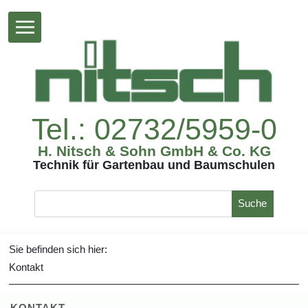
Tel.:02732/5959-0
H.Nitsch&SohnGmbH&Co.KG
TechnikfürGartenbauundBaumschulen
Suche
Siebefindensichhier:
Kontakt