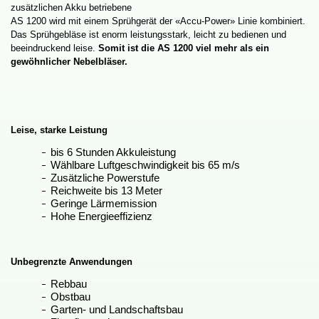
zusätzlichenAkkubetriebene
AS1200wirdmiteinemSprühgerätder«Accu-Power»Liniekombiniert.
DasSprühgebläseistenormleistungsstark,leichtzubedienenund
beeindruckendleise.
SomitistdieAS1200vielmehralsein
gewöhnlicherNebelbläser.
Leise,starkeLeistung
bis6StundenAkkuleistung
WählbareLuftgeschwindigkeitbis65m/s
ZusätzlichePowerstufe
Reichweitebis13Meter
GeringeLärmemission
HoheEnergieeffizienz
UnbegrenzteAnwendungen
Rebbau
Obstbau
Garten-undLandschaftsbau