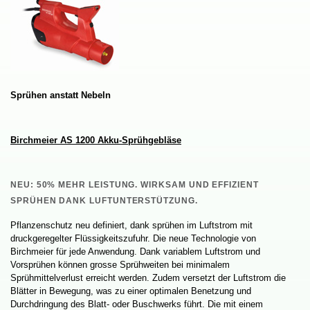
SprühenanstattNebeln
BirchmeierAS1200Akku-Sprühgebläse
NEU:50%MEHRLEISTUNG.WIRKSAMUNDEFFIZIENT
SPRÜHENDANKLUFTUNTERSTÜTZUNG.
Pflanzenschutzneudefiniert,danksprühenimLuftstrommit
druckgeregelterFlüssigkeitszufuhr.DieneueTechnologievon
BirchmeierfürjedeAnwendung.DankvariablemLuftstromund
VorsprühenkönnengrosseSprühweitenbeiminimalem
Sprühmittelverlusterreichtwerden.ZudemversetztderLuftstromdie
BlätterinBewegung,waszueineroptimalenBenetzungund
DurchdringungdesBlatt-oderBuschwerksführt.Diemiteinem