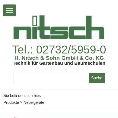
Tel.:02732/5959-0
H.Nitsch&SohnGmbH&Co.KG
TechnikfürGartenbauundBaumschulen
Suche
Siebefindensichhier:
Produkte
>
Nebelgeräte