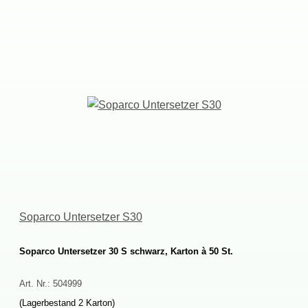
SoparcoUntersetzerS30
SoparcoUntersetzer30Sschwarz,Kartonà50St.
Art.Nr.:
504999
(Lagerbestand2Karton)