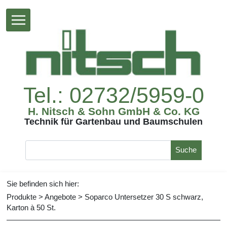
Tel.:02732/5959-0
H.Nitsch&SohnGmbH&Co.KG
TechnikfürGartenbauundBaumschulen
Suche
Siebefindensichhier:
Produkte
>
Angebote
>
SoparcoUntersetzer30Sschwarz,
Kartonà50St.