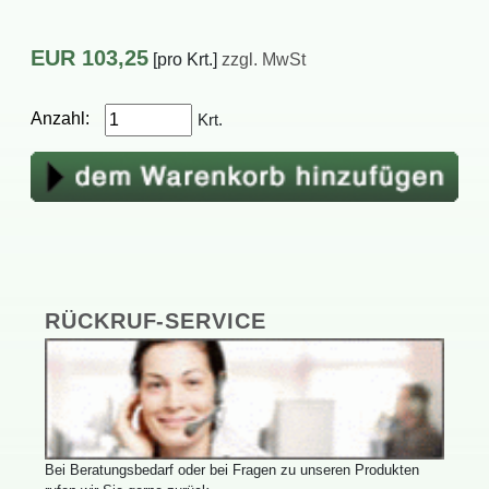
EUR
103,25
[proKrt.]
zzgl.MwSt
Anzahl:
Krt.
RÜCKRUF-SERVICE
BeiBeratungsbedarfoderbeiFragenzuunserenProdukten