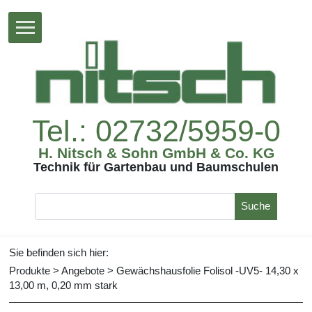
Tel.:02732/5959-0
H.Nitsch&SohnGmbH&Co.KG
TechnikfürGartenbauundBaumschulen
Suche
Siebefindensichhier:
Produkte
>
Angebote
>
GewächshausfolieFolisol-UV5-14,30x
13,00m,0,20mmstark