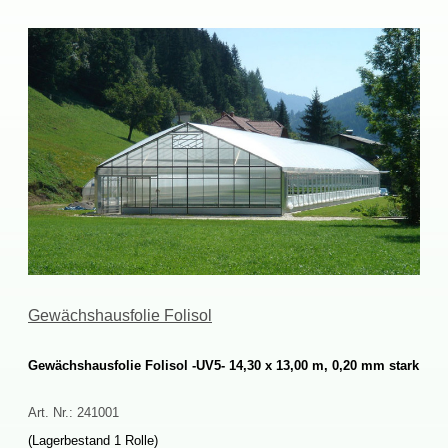
GewächshausfolieFolisol
GewächshausfolieFolisol-UV5-14,30x13,00m,0,20mmstark
Art.Nr.:
241001
(Lagerbestand1Rolle)