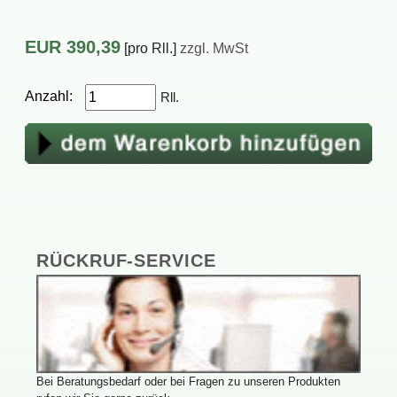
EUR
390,39
[proRll.]
zzgl.MwSt
Anzahl:
Rll.
RÜCKRUF-SERVICE
BeiBeratungsbedarfoderbeiFragenzuunserenProdukten