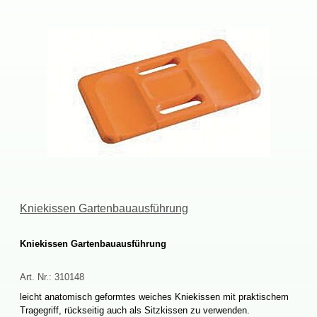
KniekissenGartenbauausführung
KniekissenGartenbauausführung
Art.Nr.:
310148
leichtanatomischgeformtesweichesKniekissenmitpraktischem
Tragegriff,rückseitigauchalsSitzkissenzuverwenden.