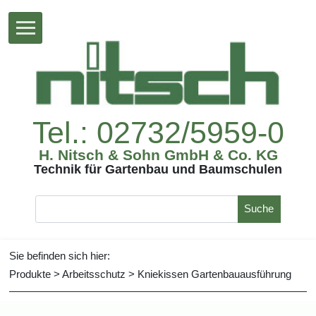
Tel.:02732/5959-0
H.Nitsch&SohnGmbH&Co.KG
TechnikfürGartenbauundBaumschulen
Suche
Siebefindensichhier:
Produkte
>
Arbeitsschutz
>
KniekissenGartenbauausführung