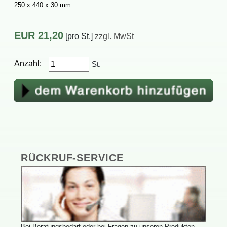
250x440x30mm.
EUR
21,20
[proSt.]
zzgl.MwSt
Anzahl:
St.
RÜCKRUF-SERVICE
BeiBeratungsbedarfoderbeiFragenzuunserenProdukten