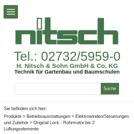
Tel.:02732/5959-0
H.Nitsch&SohnGmbH&Co.KG
TechnikfürGartenbauundBaumschulen
Suche
Siebefindensichhier:
Produkte
>
Betriebsausstattungen
>
Elektrowinden/Steuerungen
undZubehör
>
OriginalLock-Rohrmotorbis2
Lüftungselemente