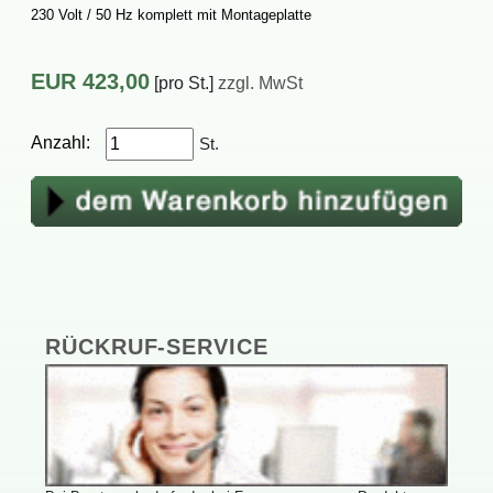
230Volt/50HzkomplettmitMontageplatte
EUR
423,00
[proSt.]
zzgl.MwSt
Anzahl:
St.
RÜCKRUF-SERVICE