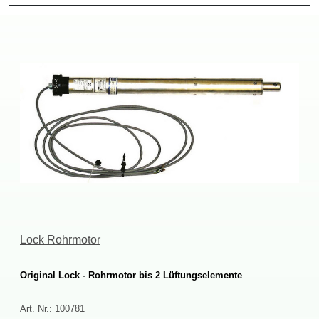
LockRohrmotor
OriginalLock-Rohrmotorbis2Lüftungselemente
Art.Nr.:
100781