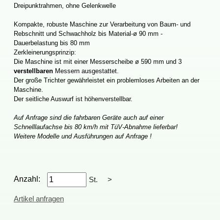
Dreipunktrahmen,ohneGelenkwelle
Kompakte,robusteMaschinezurVerarbeitungvonBaum-und
RebschnittundSchwachholzbisMaterial-ø90mm-
Dauerbelastungbis80mm
Zerkleinerungsprinzip:
DieMaschineistmiteinerMesserscheibeø590mmund3
verstellbaren
Messernausgestattet.
DergroßeTrichtergewährleisteteinproblemlosesArbeitenander
Maschine.
DerseitlicheAuswurfisthöhenverstellbar.
AufAnfragesinddiefahrbarenGeräteauchaufeiner
Schnelllaufachsebis80km/hmitTüV-Abnahmelieferbar!
WeitereModelleundAusführungenaufAnfrage!
Anzahl:
St.
>
Artikelanfragen