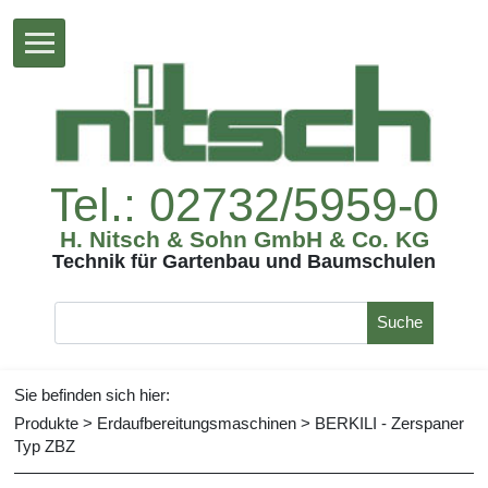
Tel.:02732/5959-0
H.Nitsch&SohnGmbH&Co.KG
TechnikfürGartenbauundBaumschulen
Suche
Siebefindensichhier:
Produkte
>
Erdaufbereitungsmaschinen
>
BERKILI-Zerspaner
TypZBZ