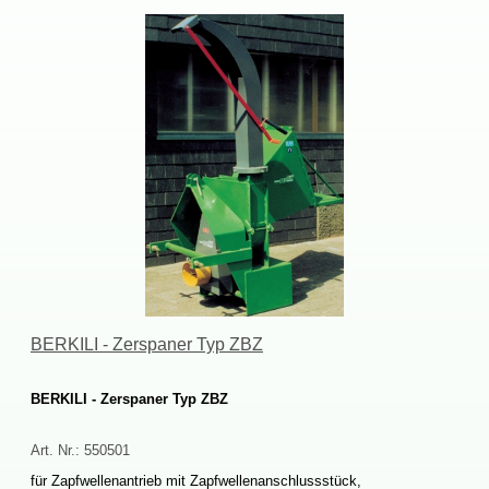
BERKILI-ZerspanerTypZBZ
BERKILI-ZerspanerTypZBZ
Art.Nr.:
550501
fürZapfwellenantriebmitZapfwellenanschlussstück,