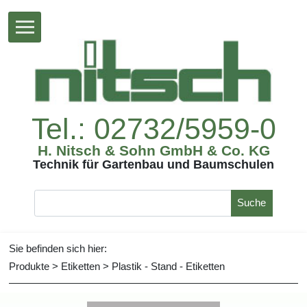
Tel.:02732/5959-0
H.Nitsch&SohnGmbH&Co.KG
TechnikfürGartenbauundBaumschulen
Suche
Siebefindensichhier:
Produkte
>
Etiketten
>
Plastik-Stand-Etiketten