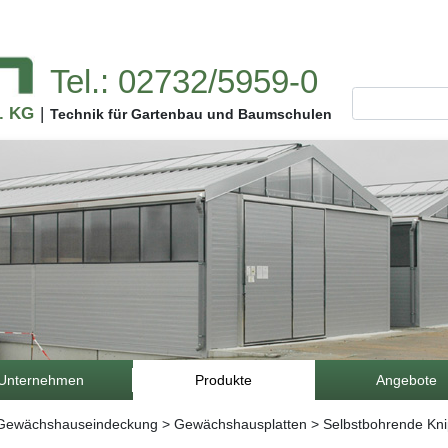
Tel.:02732/5959-0
.KG
|
TechnikfürGartenbauundBaumschulen
Unternehmen
Produkte
Angebote
Gewächshauseindeckung
>
Gewächshausplatten
>
SelbstbohrendeKni