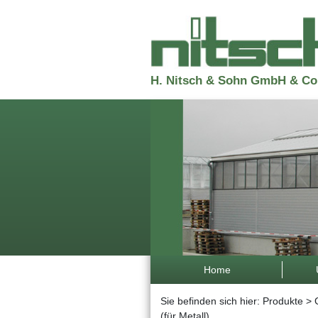
H.Nitsch&SohnGmbH&Co
Home
Siebefindensichhier:
Produkte
>
(fürMetall)