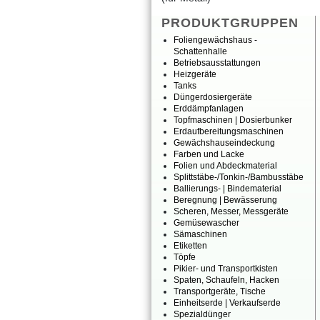
PRODUKTGRUPPEN
Foliengewächshaus-
Schattenhalle
Betriebsausstattungen
Heizgeräte
Tanks
Düngerdosiergeräte
Erddämpfanlagen
Topfmaschinen|Dosierbunker
Erdaufbereitungsmaschinen
Gewächshauseindeckung
FarbenundLacke
FolienundAbdeckmaterial
Splittstäbe-/Tonkin-/Bambusstäbe
Ballierungs-|Bindematerial
Beregnung|Bewässerung
Scheren,Messer,Messgeräte
Gemüsewascher
Sämaschinen
Etiketten
Töpfe
Pikier-undTransportkisten
Spaten,Schaufeln,Hacken
Transportgeräte,Tische
Einheitserde|Verkaufserde
Spezialdünger