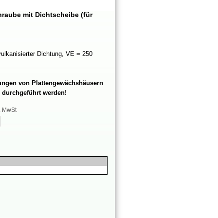
hraubemitDichtscheibe(für
ulkanisierterDichtung,VE=250
ngenvonPlattengewächshäusern
durchgeführtwerden!
l.MwSt