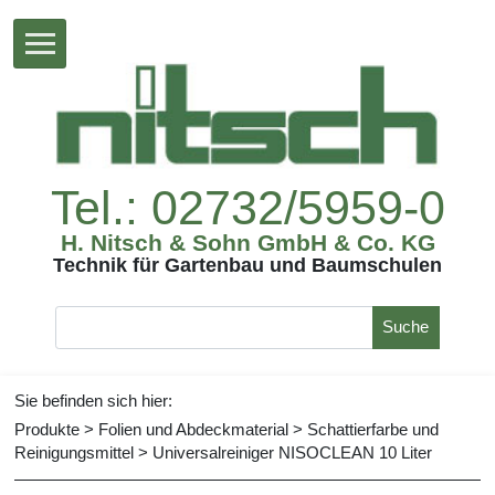
Tel.:02732/5959-0
H.Nitsch&SohnGmbH&Co.KG
TechnikfürGartenbauundBaumschulen
Suche
Siebefindensichhier:
Produkte
>
FolienundAbdeckmaterial
>
Schattierfarbeund
Reinigungsmittel
>
UniversalreinigerNISOCLEAN10Liter