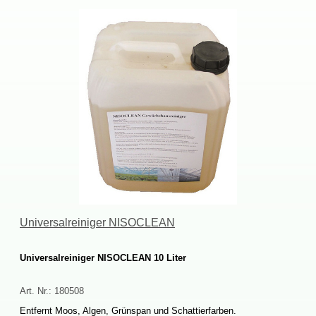
UniversalreinigerNISOCLEAN
UniversalreinigerNISOCLEAN10Liter
Art.Nr.:
180508
EntferntMoos,Algen,GrünspanundSchattierfarben.