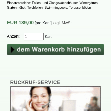
Einsatzbereiche:Folien-undGlasgewächshäuser,Wintergärten,
Gartenmöbel,Teichfolien,Swimmingpools,Terassenböden
EUR
139,00
[proKan.]
zzgl.MwSt
Anzahl:
Kan.
RÜCKRUF-SERVICE