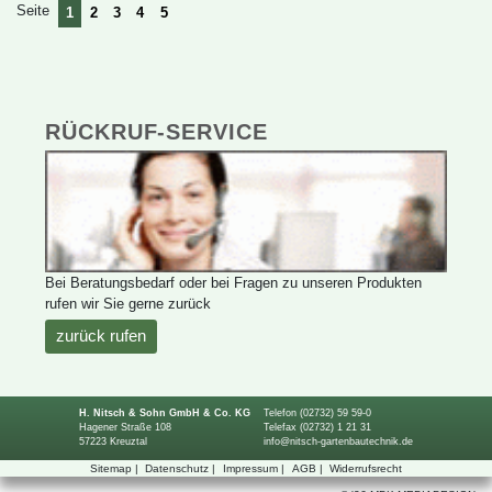
Seite
1
2
3
4
5
RÜCKRUF-SERVICE
BeiBeratungsbedarfoderbeiFragenzuunserenProdukten
rufenwirSiegernezurück
zurückrufen
H.Nitsch&SohnGmbH&Co.KG
Telefon(02732)5959-0
HagenerStraße108
Telefax(02732)12131
57223Kreuztal
info@nitsch-gartenbautechnik.de
Sitemap
|
Datenschutz
|
Impressum
|
AGB
|
Widerrufsrecht