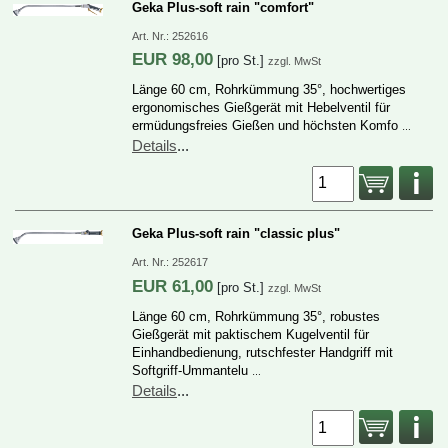
GekaPlus-softrain"comfort"
Art.Nr.:
252616
EUR
98,00
[proSt.]
zzgl.MwSt
Länge60cm,Rohrkümmung35°,hochwertiges
ergonomischesGießgerätmitHebelventilfür
ermüdungsfreiesGießenundhöchstenKomfo
…
Details
...
GekaPlus-softrain"classicplus"
Art.Nr.:
252617
EUR
61,00
[proSt.]
zzgl.MwSt
Länge60cm,Rohrkümmung35°,robustes
GießgerätmitpaktischemKugelventilfür
Einhandbedienung,rutschfesterHandgriffmit
Softgriff-Ummantelu
…
Details
...