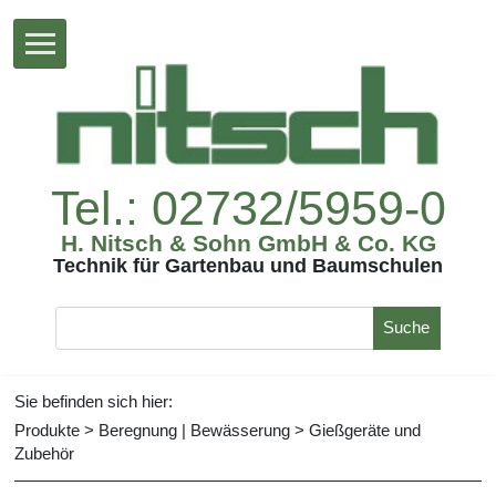
Tel.:02732/5959-0
H.Nitsch&SohnGmbH&Co.KG
TechnikfürGartenbauundBaumschulen
Suche
Siebefindensichhier:
Produkte
>
Beregnung|Bewässerung
>
Gießgeräteund
Zubehör