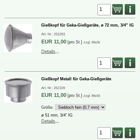
GießkopffürGeka-Gießgeräte,ø72mm,3/4”IG
Art.Nr.:
252283
EUR
11,00
[proSt.]
zzgl.MwSt
Details
...
GießkopfMetallfürGeka-Gießgeräte
Art.Nr.:
252109
EUR
11,00
[proSt.]
zzgl.MwSt
Größe:
ø51mm,3/4”IG
Details
...