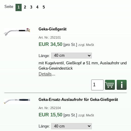
Seite
1
2
3
4
5
Geka-Gießgerät
Art.Nr.:
252101
EUR
34,50
[proSt.]
zzgl.MwSt
Länge:
mitKugelventil,Gießkopfø51mm,Auslaufrohrund
Geka-Gewindestück
Details
...
Geka-Ersatz-AuslaufrohrfürGeka-Gießgerät
Art.Nr.:
252104
EUR
15,50
[proSt.]
zzgl.MwSt
Länge: