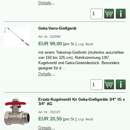
Details
...
Geka-Vario-Gießgerät
Art.Nr.:
252099
EUR
99,00
[proSt.]
zzgl.MwSt
miteinemTeleskop-Gießrohr(stufenlosausziehbar
von150bis225cm),Rohrkrümmung135°,
KugelventilundGeka-Gewindestück.Besonders
geeignetfürd
…
Details
...
Ersatz-KugelventilfürGeka-Gießgeräte3/4”IGx
3/4”AG
Art.Nr.:
252107
EUR
20,55
[proSt.]
zzgl.MwSt
Details
...