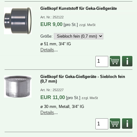
GießkopfKunststofffürGeka-Gießgeräte
Art.Nr.:
252122
EUR
9,00
[proSt.]
zzgl.MwSt
Größe:
ø51mm,3/4”IG
Details
...
GießkopffürGeka-Gießgeräte-Sieblochfein
(0,7mm)
Art.Nr.:
252227
EUR
11,00
[proSt.]
zzgl.MwSt
ø30mm,Metall,3/4”IG
Details
...