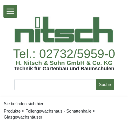
Tel.:02732/5959-0
H.Nitsch&SohnGmbH&Co.KG
TechnikfürGartenbauundBaumschulen
Suche
Siebefindensichhier:
Produkte
>
Foliengewächshaus-Schattenhalle
>
Glasgewächshäuser