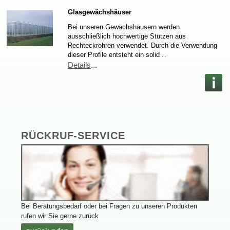
Glasgewächshäuser
BeiunserenGewächshäusernwerden
ausschließlichhochwertigeStützenaus
Rechteckrohrenverwendet.DurchdieVerwendung
dieserProfileentstehteinsolid
…
Details
...
RÜCKRUF-SERVICE
BeiBeratungsbedarfoderbeiFragenzuunserenProdukten
rufenwirSiegernezurück