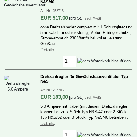
N&S/40
Art.Nr.:
252713
EUR
517,00
[proSt.]
zzgl.MwSt
ohneDrehzahlreglerkomplettmit1Schutzgitterund
5mKabel,anschlussfertig,MotorIP55geschützt,
Stromverbrauch230Watt/hbeivollerLeistung,
Geh&au
…
Details
...
DrehzahlreglerfürGewächshausventilatorTyp
N&S
Art.Nr.:
252706
EUR
183,00
[proSt.]
zzgl.MwSt
5,0AmperemitKabel(mitdiesemDrehzahlregler
könnenbiszu7StückTypN&S/42oder2Stück
TypN&S/52oder3StückTypN&S/40betrieben
…
Details
...