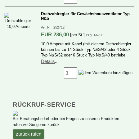
DrehzahlreglerfürGewächshausventilatorTyp
N&S
Art.Nr.:
252712
EUR
236,00
[proSt.]
zzgl.MwSt
10,0AmperemitKabel(mitdiesemDrehzahlregler
könnenbiszu14StückTypN&S/42oder4Stück
TypN&S/52oder6StückTypN&S/40betriebe
…
Details
...
RÜCKRUF-SERVICE
BeiBeratungsbedarfoderbeiFragenzuunserenProdukten
rufenwirSiegernezurück
zurückrufen