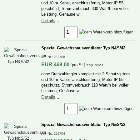
und10mKabel,anschlussfertig,MotorIP55
geschützt,Stromverbrauch330Watt/hbeivoller
Leistung,Gehäusew
…
Details
...
SpezialGewächshausventilatorTypN&S/42
Art.Nr.:
252708
EUR
468,00
[proSt.]
zzgl.MwSt
ohneDrehzahlreglerkomplettmit2Schutzgittern
und10mKabel,anschlussfertig,MotorIP55
geschützt,Stromverbrauch110Watt/hbeivoller
Leistung,Gehäusew
…
Details
...
SpezialGewächshausventilatorTypN&S/52
Art.Nr.:
252704