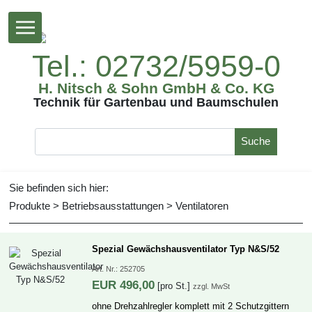
Tel.:02732/5959-0
H.Nitsch&SohnGmbH&Co.KG
TechnikfürGartenbauundBaumschulen
Suche
Siebefindensichhier:
Produkte
>
Betriebsausstattungen
>
Ventilatoren
SpezialGewächshausventilatorTypN&S/52
Art.Nr.:
252705
EUR
496,00
[proSt.]
zzgl.MwSt
ohneDrehzahlreglerkomplettmit2Schutzgittern