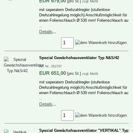
EUR
679,00
[proSt.]
zzgl.MwSt
mitseperatemDrehzahlregler(stufenlose
Drehzahlregelungmöglich)Anschlußmöglichkeitfür
einenFolienschlauchØ530mm!Folienschlauchau
…
Details
...
SpezialGewächshausventilatorTypN&S/42
Art.Nr.:
252707
EUR
651,00
[proSt.]
zzgl.MwSt
mitseperatemDrehzahlregler(stufenlose
Drehzahlregelungmöglich)Anschlußmöglichkeitfür
einenFolienschlauchØ530mm!Folienschlauchau
…
Details
...
SpezialGewächshausventilator"VERTIKAL"Typ