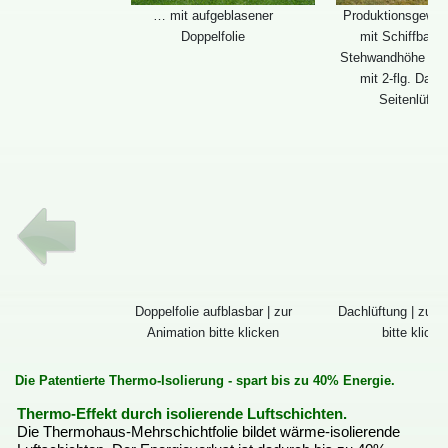
…mitaufgeblasener
Produktionsgewä
Doppelfolie
mitSchiffbauw
Stehwandhöhe4m,
mit2-flg.Dach
Seitenlüftu
Doppelfolieaufblasbar|zur
Dachlüftung|zurA
Animationbitteklicken
bitteklicke
DiePatentierteThermo-Isolierung-spartbiszu40%Energie.
Thermo-EffektdurchisolierendeLuftschichten.
DieThermohaus-Mehrschichtfoliebildetwärme-isolierende