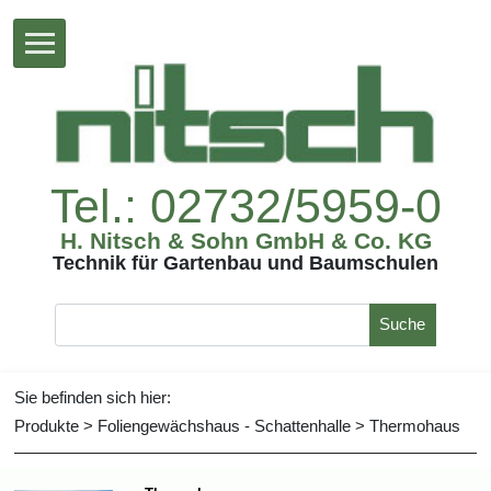
Tel.:02732/5959-0
H.Nitsch&SohnGmbH&Co.KG
TechnikfürGartenbauundBaumschulen
Suche
Siebefindensichhier:
Produkte
>
Foliengewächshaus-Schattenhalle
>
Thermohaus