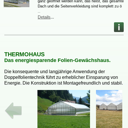
ganzgeöffnetwerdenkann,dasheißt,dasgesamte
DachunddieSeitenverkleidungsindkomplettzuö
…
Details
...
THERMOHAUS
DasenergiesparendeFolien-Gewächshaus.
DiekonsequenteundlangjährigeAnwendungder
DoppelfolientechnikführtzuerheblicherEinsparungvon
Energie.DieKonstruktionistMontagefreundlichundstabil.