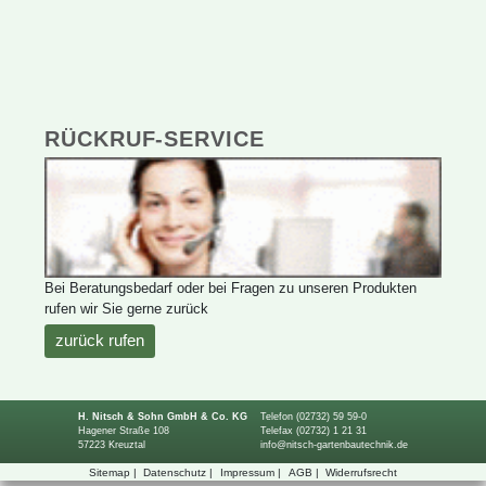
RÜCKRUF-SERVICE
BeiBeratungsbedarfoderbeiFragenzuunserenProdukten
rufenwirSiegernezurück
zurückrufen
H.Nitsch&SohnGmbH&Co.KG
Telefon(02732)5959-0
HagenerStraße108
Telefax(02732)12131
57223Kreuztal
info@nitsch-gartenbautechnik.de
Sitemap
|
Datenschutz
|
Impressum
|
AGB
|
Widerrufsrecht