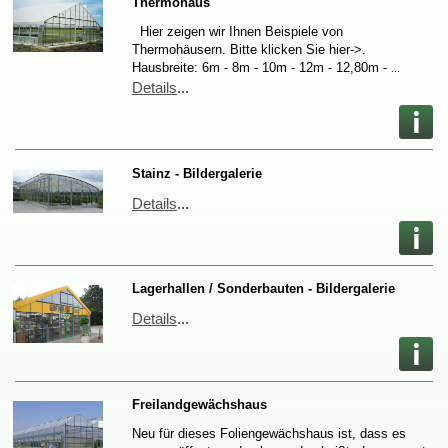
Thermohaus
HierzeigenwirIhnenBeispielevon
Thermohäusern.BitteklickenSiehier->.
Hausbreite:6m-8m-10m-12m-12,80m-
…
Details
...
Stainz-Bildergalerie
Details
...
Lagerhallen/Sonderbauten-Bildergalerie
Details
...
Freilandgewächshaus
NeufürdiesesFoliengewächshausist,dasses