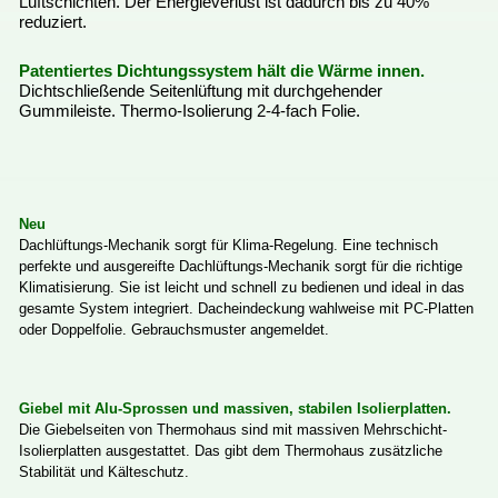
Luftschichten.DerEnergieverlustistdadurchbiszu40%
reduziert.
PatentiertesDichtungssystemhältdieWärmeinnen.
DichtschließendeSeitenlüftungmitdurchgehender
Gummileiste.Thermo-Isolierung2-4-fachFolie.
Neu
Dachlüftungs-MechaniksorgtfürKlima-Regelung.Einetechnisch
perfekteundausgereifteDachlüftungs-Mechaniksorgtfürdierichtige
Klimatisierung.Sieistleichtundschnellzubedienenundidealindas
gesamteSystemintegriert.DacheindeckungwahlweisemitPC-Platten
oderDoppelfolie.Gebrauchsmusterangemeldet.
GiebelmitAlu-Sprossenundmassiven,stabilenIsolierplatten.
DieGiebelseitenvonThermohaussindmitmassivenMehrschicht-
Isolierplattenausgestattet.DasgibtdemThermohauszusätzliche
StabilitätundKälteschutz.